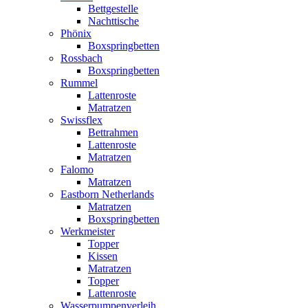
Bettgestelle
Nachttische
Phönix
Boxspringbetten
Rossbach
Boxspringbetten
Rummel
Lattenroste
Matratzen
Swissflex
Bettrahmen
Lattenroste
Matratzen
Falomo
Matratzen
Eastborn Netherlands
Matratzen
Boxspringbetten
Werkmeister
Topper
Kissen
Matratzen
Topper
Lattenroste
Wasserpumpenverleih